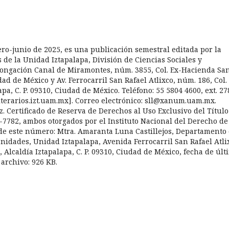
nero-junio de 2025, es una publicación semestral editada por la
de la Unidad Iztapalapa, División de Ciencias Sociales y
ongación Canal de Miramontes, núm. 3855, Col. Ex-Hacienda Sa
dad de México y Av. Ferrocarril San Rafael Atlixco, núm. 186, Col.
pa, C. P. 09310, Ciudad de México. Teléfono: 55 5804 4600, ext. 27
sliterarios.izt.uam.mx]. Correo electrónico: sll@xanum.uam.mx.
. Certificado de Reserva de Derechos al Uso Exclusivo del Título
7782, ambos otorgados por el Instituto Nacional del Derecho de
 de este número: Mtra. Amaranta Luna Castillejos, Departamento
anidades, Unidad Iztapalapa, Avenida Ferrocarril San Rafael Atli
 Alcaldía Iztapalapa, C. P. 09310, Ciudad de México, fecha de últ
archivo: 926 KB.