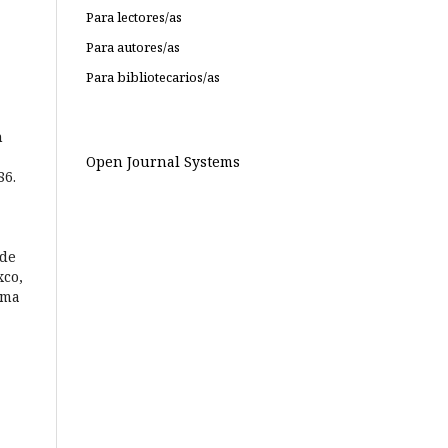
Para lectores/as
Para autores/as
Para bibliotecarios/as
n
Open Journal Systems
86.
 de
xco,
ima