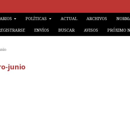
RARIOS
POLÍTICAS
ACTUAL
ARCHIVOS
NORMA
REGISTRARSE
ENVÍOS
BUSCAR
AVISOS
PRÓXIMO 
unio
ro-junio