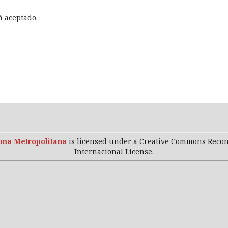
á aceptado.
ma Metropolitana
is licensed under a Creative Commons Reco
Internacional License.