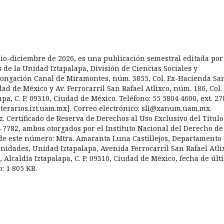
julio-diciembre de 2026, es una publicación semestral editada por
de la Unidad Iztapalapa, División de Ciencias Sociales y
longación Canal de Miramontes, núm. 3855, Col. Ex-Hacienda Sa
dad de México y Av. Ferrocarril San Rafael Atlixco, núm. 186, Col.
pa, C. P. 09310, Ciudad de México. Teléfono: 55 5804 4600, ext. 27
sliterarios.izt.uam.mx]. Correo electrónico: sll@xanum.uam.mx.
. Certificado de Reserva de Derechos al Uso Exclusivo del Título
7782, ambos otorgados por el Instituto Nacional del Derecho de
 de este número: Mtra. Amaranta Luna Castillejos, Departamento
anidades, Unidad Iztapalapa, Avenida Ferrocarril San Rafael Atli
 Alcaldía Iztapalapa, C. P. 09310, Ciudad de México, fecha de últ
: 1 805 KB.