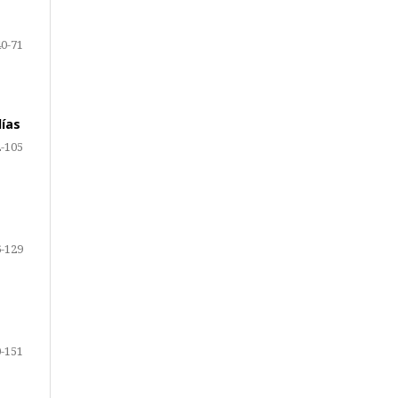
40-71
días
-105
-129
-151