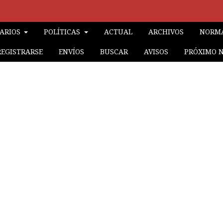
RARIOS
POLÍTICAS
ACTUAL
ARCHIVOS
NORMA
REGISTRARSE
ENVÍOS
BUSCAR
AVISOS
PRÓXIMO 