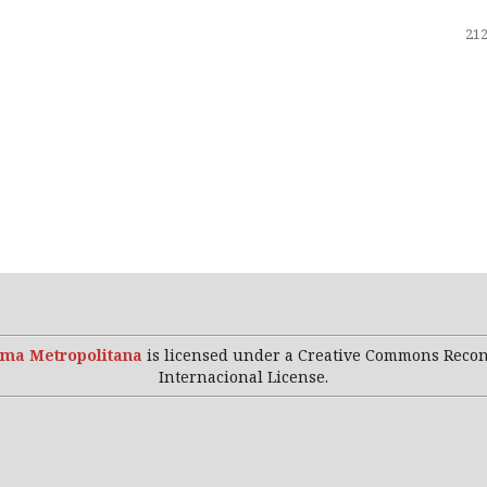
212
ma Metropolitana
is licensed under a Creative Commons Reco
Internacional License.