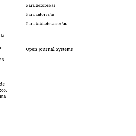
Para lectores/as
Para autores/as
Para bibliotecarios/as
 la
n
Open Journal Systems
86.
 de
xco,
ima