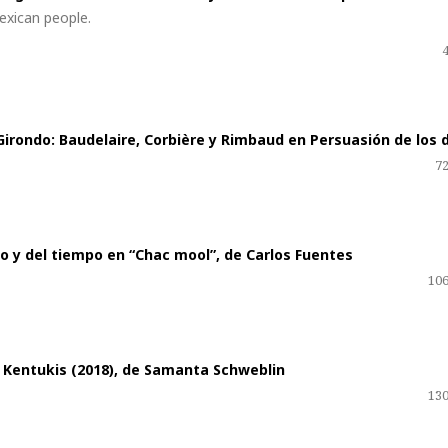
exican people.
Girondo: Baudelaire, Corbière y Rimbaud en Persuasión de los 
72
po y del tiempo en “Chac mool”, de Carlos Fuentes
106
n Kentukis (2018), de Samanta Schweblin
130