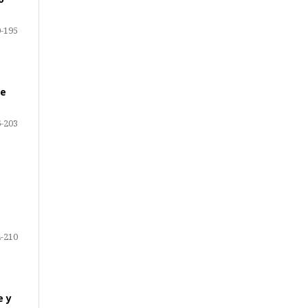
-195
de
-203
-210
e y