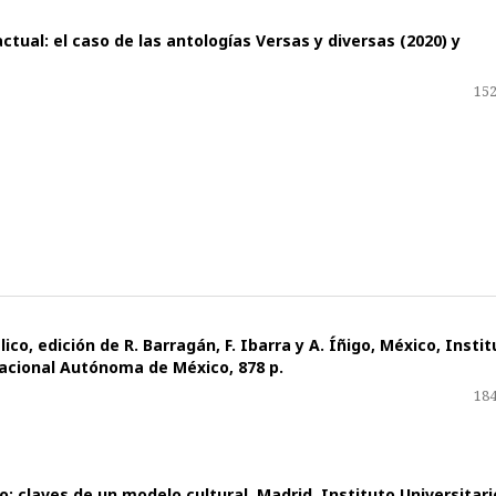
tual: el caso de las antologías Versas y diversas (2020) y
152
ico, edición de R. Barragán, F. Ibarra y A. Íñigo, México, Insti
Nacional Autónoma de México, 878 p.
184
 claves de un modelo cultural, Madrid, Instituto Universitari