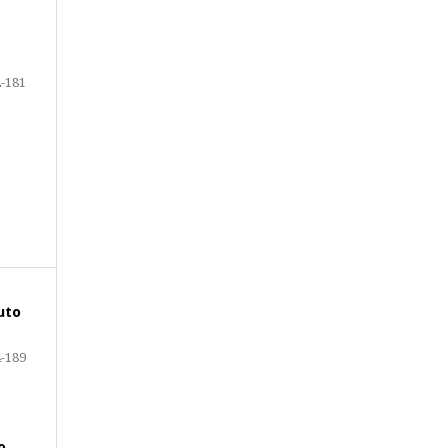
-181
tuto
-189
o