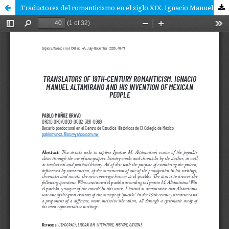
Traductores del romanticismo en el siglo XIX. Ignacio Manuel Altamirano y su invención del pueblo mexicano