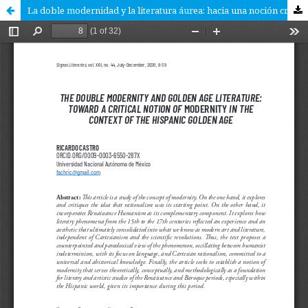
La doble modernidad y la literatura áurea: hacia una noción crítica de la modernidad en el contexto del Siglo de Oro hispánico