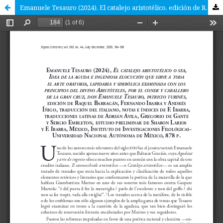
Emanuele Tesauro (2024), El catalejo aristotélico, edición de R. Barragán, F. Ibarra y A. Íñigo, México, Instituto de Investigaciones Filológicas-Universidad Nacional Autónoma de México, 878 p.