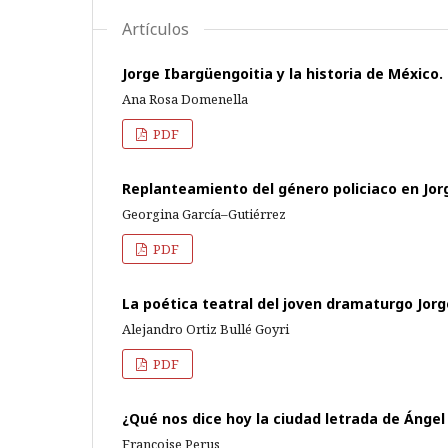
Artículos
Jorge Ibargüengoitia y la historia de México. 
Ana Rosa Domenella
PDF
Replanteamiento del género policiaco en Jor
Georgina García–Gutiérrez
PDF
La poética teatral del joven dramaturgo Jor
Alejandro Ortiz Bullé Goyri
PDF
¿Qué nos dice hoy la ciudad letrada de Ánge
Françoise Perus