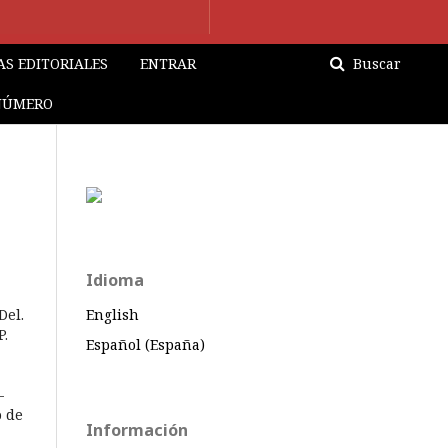
S EDITORIALES
ENTRAR
Buscar
NÚMERO
Idioma
Del.
English
P.
Español (España)
-
o de
Información