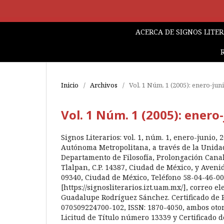
ACERCA DE SIGNOS LITE
Inicio
/
Archivos
/
Vol. 1 Núm. 1 (2005): enero-jun
Vol. 1 Núm. 1 (2005): enero
Signos Literarios: vol. 1, núm. 1, enero-junio,
Autónoma Metropolitana, a través de la Unidad
Departamento de Filosofía, Prolongación Canal
Tlalpan, C.P. 14387, Ciudad de México, y Avenida
09340, Ciudad de México, Teléfono 58-04-46-00, 
[https://signosliterarios.izt.uam.mx/], correo
Guadalupe Rodríguez Sánchez. Certificado de 
070509224700-102, ISSN: 1870-4050, ambos otorg
Licitud de Título número 13339 y Certificado 