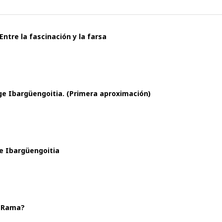
Entre la fascinación y la farsa
ge Ibargüengoitia. (Primera aproximación)
ge Ibargüengoitia
l Rama?