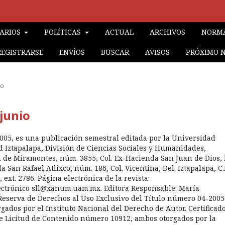
RARIOS
POLÍTICAS
ACTUAL
ARCHIVOS
NORMA
REGISTRARSE
ENVÍOS
BUSCAR
AVISOS
PRÓXIMO 
io
-junio
 2005, es una publicación semestral editada por la Universidad
 Iztapalapa, División de Ciencias Sociales y Humanidades,
 de Miramontes, núm. 3855, Col. Ex-Hacienda San Juan de Dios, 
 San Rafael Atlixco, núm. 186, Col. Vicentina, Del. Iztapalapa, C.
ext. 2786. Página electrónica de la revista:
 electrónico sll@xanum.uam.mx. Editora Responsable: María
Reserva de Derechos al Uso Exclusivo del Título número 04-2005
ados por el Instituto Nacional del Derecho de Autor. Certificad
de Licitud de Contenido número 10912, ambos otorgados por la