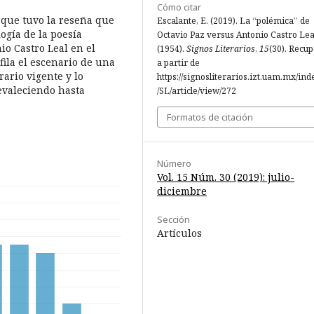
Cómo citar
 que tuvo la reseña que
Escalante, E. (2019). La “polémica” de
logía de la poesía
Octavio Paz versus Antonio Castro Lea
o Castro Leal en el
(1954).
Signos Literarios
,
15
(30). Recu
ila el escenario de una
a partir de
ario vigente y lo
https://signosliterarios.izt.uam.mx/ind
evaleciendo hasta
/SL/article/view/272
Formatos de citación
Número
Vol. 15 Núm. 30 (2019): julio-
diciembre
Sección
Artículos