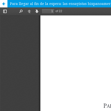
Para llegar al fin de la espera: las ensayistas hispanoame