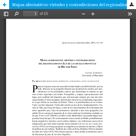
Mapas alternativos: virtudes y contradicciones del regionalismo en Luz de las crueles provincias de Héctor Tizón