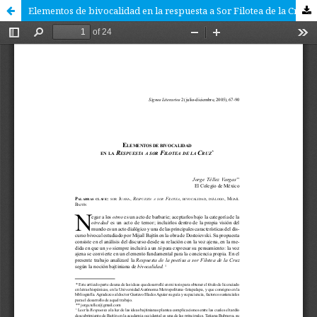
Elementos de bivocalidad en la respuesta a Sor Filotea de la Cruz