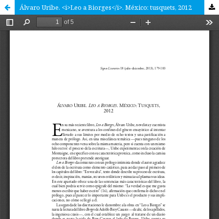
Álvaro Uribe. <i>Leo a Biorges</i>. México: tusquets, 2012