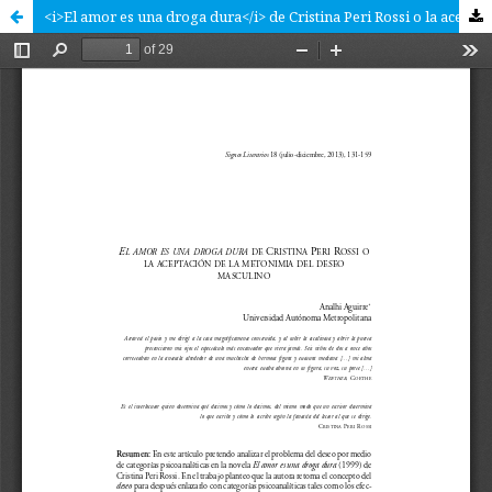
<i>El amor es una droga dura</i> de Cristina Peri Rossi o la aceptación de la metonimia del deseo masculino