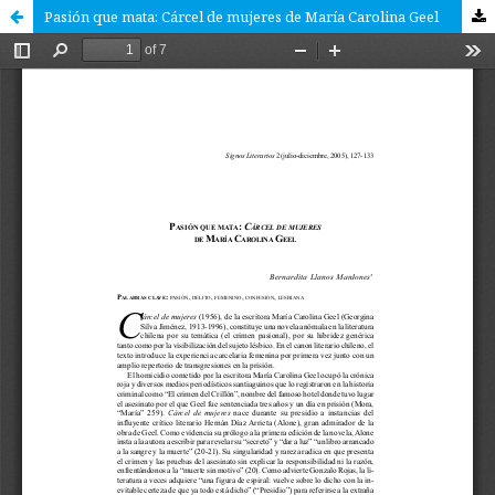
Pasión que mata: Cárcel de mujeres de María Carolina Geel