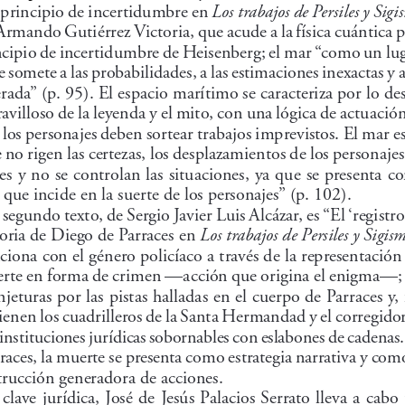
principio de incertidumbre en 
Los trabajos de Persiles y Si
Armando Gutiérrez Victoria, que acude a la física cuántica pa
ncipio de incertidumbre de Heisenberg; el mar “como un lug
se somete a las probabilidades, a las estimaciones inexactas y a
rada” (p. 95). El espacio marítimo se caracteriza por lo de
avilloso de la leyenda y el mito, con una lógica de actuación
 los personajes deben sortear trabajos imprevistos. El mar e
no rigen las certezas, los desplazamientos de los personaje
es y no se controlan las situaciones, ya que se presenta c
 que incide en la suerte de los personajes” (p. 102).
segundo texto, de Sergio Javier Luis Alcázar, es “El ‘registro 
toria de Diego de Parraces en 
Los trabajos de Persiles y Sigi
aciona con el género policíaco a través de la representación
erte en forma de crimen —acción que origina el enigma—; 
njeturas por las pistas halladas en el cuerpo de Parraces y,
ienen los cuadrilleros de la Santa Hermandad y el corregidor
nstituciones jurídicas sobornables con eslabones de cadenas. 
races, la muerte se presenta como estrategia narrativa y com
trucción generadora de acciones.
clave jurídica, José de Jesús Palacios Serrato lleva a cabo