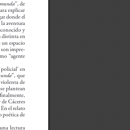
gismunda
”, de 
ra explicar 
ar donde el 
 la aventura 
sconocido y 
 distinta en 
s un espacio 
s son impre
-
omo “agente 
policial’ en 
smunda
”, que 
 violenta de 
se plantean 
 finalmente, 
 de Cáceres 
En el relato 
o poética de 
 una lectura 