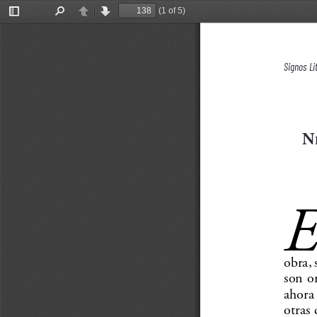
(1 of 5)
Toggle
Find
Previous
Next
Sidebar
Signos Li
N
obra, 
son or
ahora 
otras 