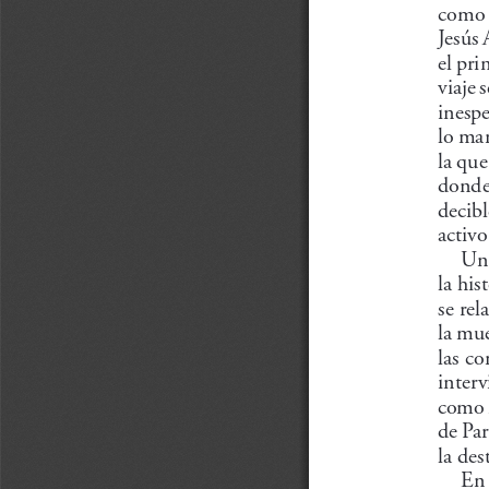
como 
Jesús 
el pri
viaje 
inespe
lo mar
la que
donde 
decibl
activo
Un 
la his
se rel
la mu
las co
interv
como i
de Par
la des
En 