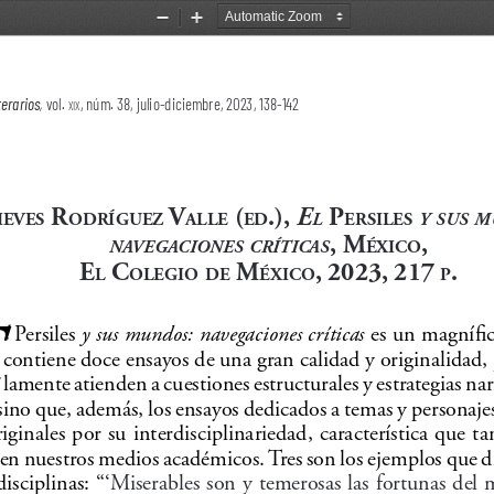
Zoom
Zoom
Out
In
terarios
, 
vol. 
, núm. 38, julio-diciembre, 2023, 138-142
xix
 R
 v
 (
.), 
P
E
ieves
odRíguez
alle
ed
eRsiles
l
y
sus
m
, M
, 
éxico
navEgacionEs
críticas
e
 c
 M
, 2023, 217 
.
l
olegio
de
éxico
P
E
l 
Persiles
 y sus mundos: navegaciones críticas
 es un magnífic
contiene doce ensayos de una gran calidad y originalidad,
lamente atienden a cuestiones estructurales y estrategias narr
sino que, además, los ensayos dedicados a temas y personajes
iginales por su interdisciplinariedad, característica que ta
en nuestros medios académicos. Tres son los ejemplos que d
disciplinas: “‘
Miserables son y temerosas las fortunas del m