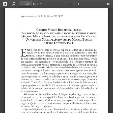
(1 of 4)
Toggle
Find
Zoom
Zoom
Too
Sidebar
Out
In
Signos Literarios
, 
vol. 
, núm. 38, julio-diciembre, 2023, 134-137
xix
C
 M
 r
 (2023),
ristina
úgiCa
odríguez
L
. e
a
promesa
de
aqueLL
a
inacababLe
aventura
nsayos
sobre
eL
Q
, M
, i
 i
 F
-
uijote
éxiC
o
nstituto
de
nvestiga
Ciones
ilológiCas
u
 n
 a
 M
/B
niversidad
aCional
utónoMa
de
éxiC
o
onilla
a
 e
, 150 
.
rtigas
ditores
p
E
scribir  un  libro  sobre  el  
Quijote
  supone  descifrar,  en  la  medida  que  
sea, la novela más valiosa y compleja escrita en castellano y, al mismo 
tiempo, la más estudiada, al grado de que podemos reconocer puntos 
de vista correspondientes, no s
ó
lo a un crítico, sino a toda una época. De ahí 
que digamos, por ejemplo, la “lectura ilustrada” o la “lectura romántica” del 
Quijote
. Esta última ve en el protagonista un héroe de la libertad, la justicia, 
la caridad. Pero también se le ha visto como héroe del fracaso o como judeo
-
converso o como parodia de Cristo o como narcisista originalísimo y también 
como homosexual y sadomasoquista perseverante. Según Mary Gaylor, don 
Quijote parodia las novelas de caballerías en la superficie textual, pero en el 
subtexto de la novela parodia a los conquistadores españoles, específicamente 
a Hernán Cortés. Para Maurice Molho, insigne hispanista de feliz memoria, 
el  protagonista  y  la  novela  de  Cervantes  seguirán  siendo  vigentes  mientras  
subsista el único mito creado por la Modernidad: el mito del individuo.
 Y 
así sucesivamente.
Asimismo, escribir un libro sobre el 
Quijote
 implica elegir entre un buen 
número de perspectivas disponibles. Menciono las dos que me parecen más 
generales: leer la novela 
desde
 su tiempo, con apoyo en las obras que dieron 
origen al 
Quijote
, o leerla desde nuestro tiempo, valiéndonos de los textos a 
los cuales dio origen el 
Quijote
.
Cristina Múgica funde en su libro estas dos perspectivas, y lo hace de ma
-
nera tan singular, tan personal y reflexiva, que imperceptiblemente la línea 