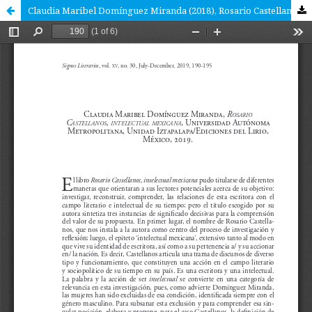
Claudia Maribel Domínguez Miranda (2018), Rosario Castellanos, intelectual mexicana, México, Universidad Autónoma Metropolitana-Iztapalapa/Ediciones del Lirio, Biblioteca Signos, 83, 272 p.