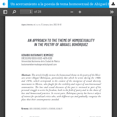
Un acercamiento a la poesía de tema homosexual de Abigael Bohórquez