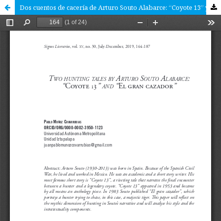
Dos cuentos de cacería de Arturo Souto Alabarce: “Coyote 13” y “El gran cazador”