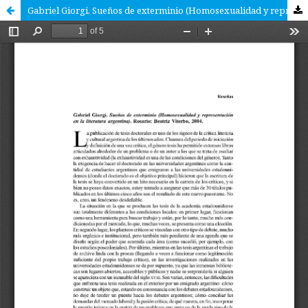
Gabriel Giorgi. Sueños de exterminio (Homosexualidad y representación en la literatura argentina).