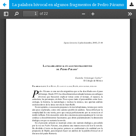
La palabra bivocal en algunos fragmentos de Pedro Páramo