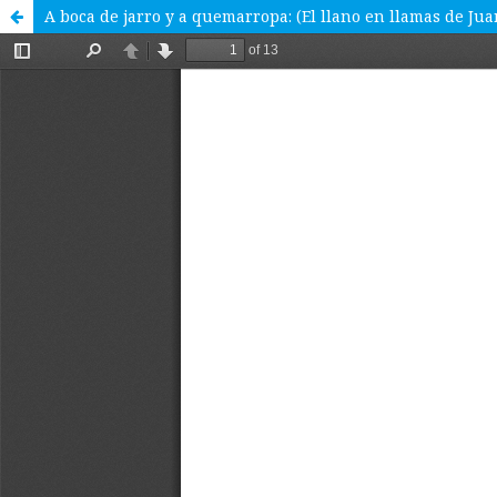
A boca de jarro y a quemarropa: (El llano en llamas de Jua